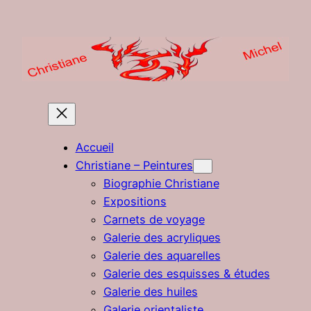
Aller
au
contenu
Accueil
Christiane – Peintures
Biographie Christiane
Expositions
Carnets de voyage
Galerie des acryliques
Galerie des aquarelles
Galerie des esquisses & études
Galerie des huiles
Galerie orientaliste