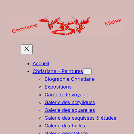
Aller
au
contenu
Accueil
Christiane – Peintures
Biographie Christiane
Expositions
Carnets de voyage
Galerie des acryliques
Galerie des aquarelles
Galerie des esquisses & études
Galerie des huiles
Galerie orientaliste