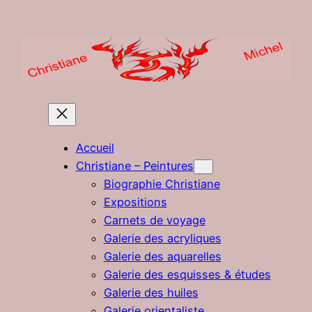
Aller
au
contenu
Accueil
Christiane – Peintures
Biographie Christiane
Expositions
Carnets de voyage
Galerie des acryliques
Galerie des aquarelles
Galerie des esquisses & études
Galerie des huiles
Galerie orientaliste