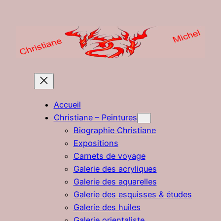
Aller
au
contenu
Accueil
Christiane – Peintures
Biographie Christiane
Expositions
Carnets de voyage
Galerie des acryliques
Galerie des aquarelles
Galerie des esquisses & études
Galerie des huiles
Galerie orientaliste