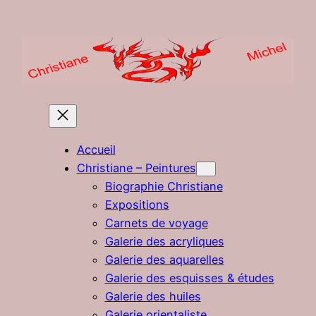
Aller
au
contenu
Accueil
Christiane – Peintures
Biographie Christiane
Expositions
Carnets de voyage
Galerie des acryliques
Galerie des aquarelles
Galerie des esquisses & études
Galerie des huiles
Galerie orientaliste