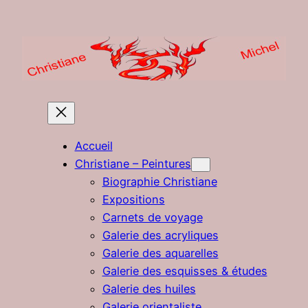
Aller
au
contenu
Accueil
Christiane – Peintures
Biographie Christiane
Expositions
Carnets de voyage
Galerie des acryliques
Galerie des aquarelles
Galerie des esquisses & études
Galerie des huiles
Galerie orientaliste