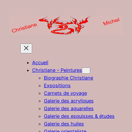
Aller
au
contenu
Accueil
Christiane – Peintures
Biographie Christiane
Expositions
Carnets de voyage
Galerie des acryliques
Galerie des aquarelles
Galerie des esquisses & études
Galerie des huiles
Galerie orientaliste