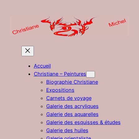
Aller
au
contenu
Accueil
Christiane – Peintures
Biographie Christiane
Expositions
Carnets de voyage
Galerie des acryliques
Galerie des aquarelles
Galerie des esquisses & études
Galerie des huiles
Galerie orientaliste