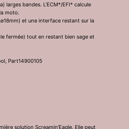
da) larges bandes. L’ECM*/EFI* calcule
 la moto.
(∅18mm) et une interface restant sur la
e fermée) tout en restant bien sage et
Tool, Part14900105
mière solution Screamin’Eagle. Elle peut