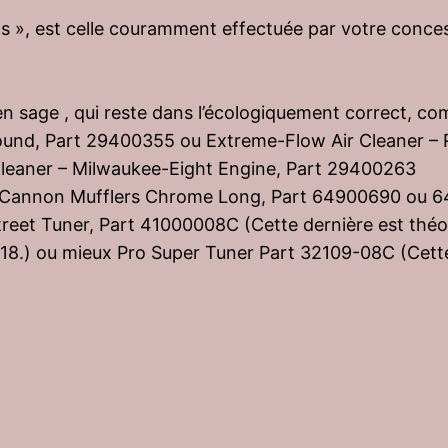
uls », est celle couramment effectuée par votre conce
n sage , qui reste dans l’écologiquement correct, co
r Round, Part 29400355 ou Extreme-Flow Air Cleaner –
leaner – Milwaukee-Eight Engine, Part 29400263
t Cannon Mufflers Chrome Long, Part 64900690 ou 
treet Tuner, Part 41000008C
(Cette dernière est théo
18.)
ou mieux Pro Super Tuner Part 32109-08C
(Cett