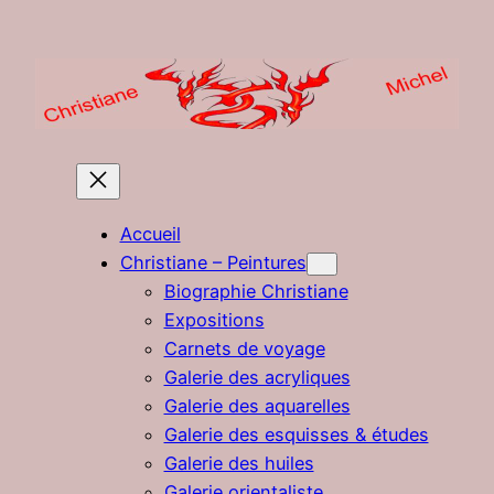
Aller
au
contenu
Accueil
Christiane – Peintures
Biographie Christiane
Expositions
Carnets de voyage
Galerie des acryliques
Galerie des aquarelles
Galerie des esquisses & études
Galerie des huiles
Galerie orientaliste