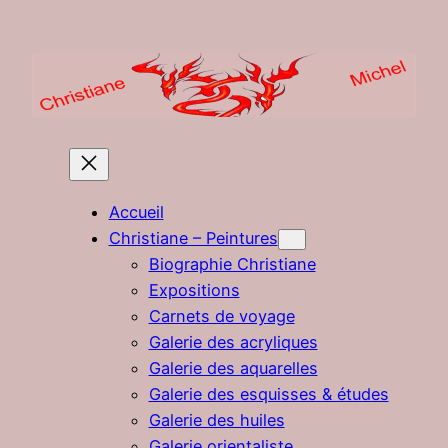
Aller
au
contenu
Accueil
Christiane – Peintures
Biographie Christiane
Expositions
Carnets de voyage
Galerie des acryliques
Galerie des aquarelles
Galerie des esquisses & études
Galerie des huiles
Galerie orientaliste