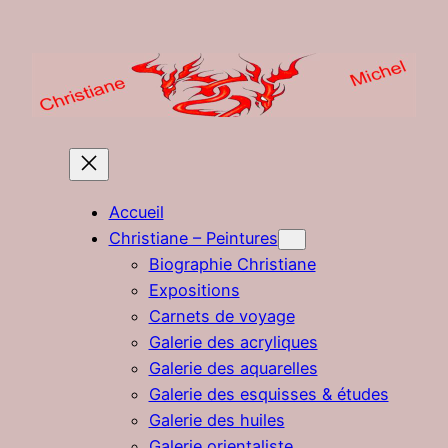
Aller
au
contenu
Accueil
Christiane – Peintures
Biographie Christiane
Expositions
Carnets de voyage
Galerie des acryliques
Galerie des aquarelles
Galerie des esquisses & études
Galerie des huiles
Galerie orientaliste