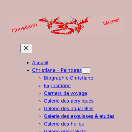
Aller
au
contenu
Accueil
Christiane – Peintures
Biographie Christiane
Expositions
Carnets de voyage
Galerie des acryliques
Galerie des aquarelles
Galerie des esquisses & études
Galerie des huiles
Galerie orientaliste