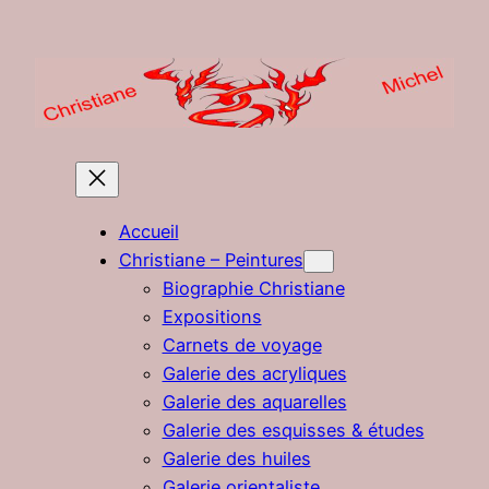
Aller
au
contenu
Accueil
Christiane – Peintures
Biographie Christiane
Expositions
Carnets de voyage
Galerie des acryliques
Galerie des aquarelles
Galerie des esquisses & études
Galerie des huiles
Galerie orientaliste