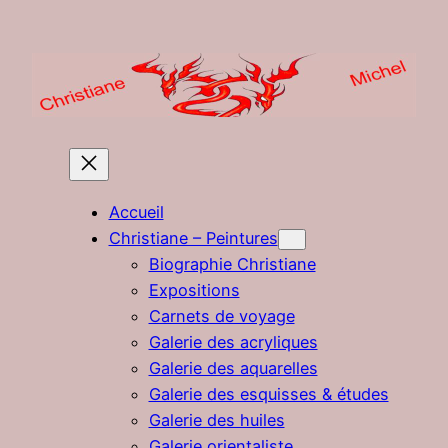
Aller
au
contenu
Accueil
Christiane – Peintures
Biographie Christiane
Expositions
Carnets de voyage
Galerie des acryliques
Galerie des aquarelles
Galerie des esquisses & études
Galerie des huiles
Galerie orientaliste