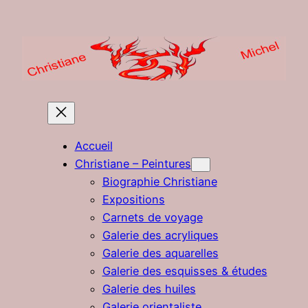
Aller
au
contenu
Accueil
Christiane – Peintures
Biographie Christiane
Expositions
Carnets de voyage
Galerie des acryliques
Galerie des aquarelles
Galerie des esquisses & études
Galerie des huiles
Galerie orientaliste