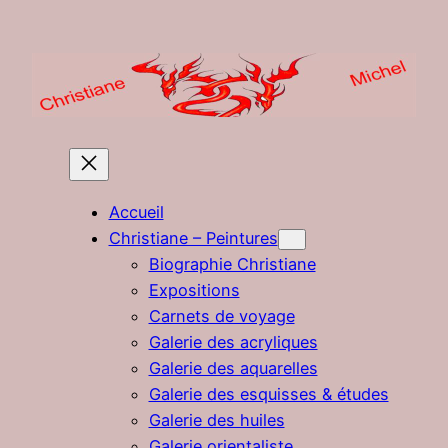
Aller
au
contenu
Accueil
Christiane – Peintures
Biographie Christiane
Expositions
Carnets de voyage
Galerie des acryliques
Galerie des aquarelles
Galerie des esquisses & études
Galerie des huiles
Galerie orientaliste