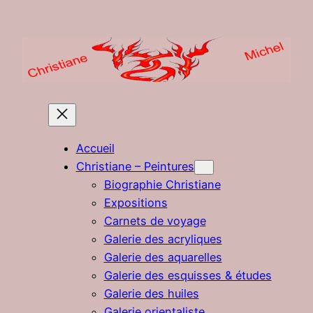
Aller
au
contenu
Accueil
Christiane – Peintures
Biographie Christiane
Expositions
Carnets de voyage
Galerie des acryliques
Galerie des aquarelles
Galerie des esquisses & études
Galerie des huiles
Galerie orientaliste