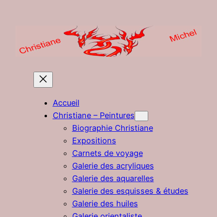
Aller
au
contenu
Accueil
Christiane – Peintures
Biographie Christiane
Expositions
Carnets de voyage
Galerie des acryliques
Galerie des aquarelles
Galerie des esquisses & études
Galerie des huiles
Galerie orientaliste