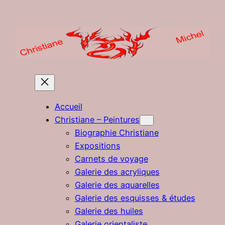
Aller
au
contenu
Accueil
Christiane – Peintures
Biographie Christiane
Expositions
Carnets de voyage
Galerie des acryliques
Galerie des aquarelles
Galerie des esquisses & études
Galerie des huiles
Galerie orientaliste