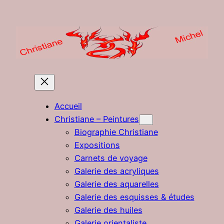
Aller
au
contenu
Accueil
Christiane – Peintures
Biographie Christiane
Expositions
Carnets de voyage
Galerie des acryliques
Galerie des aquarelles
Galerie des esquisses & études
Galerie des huiles
Galerie orientaliste