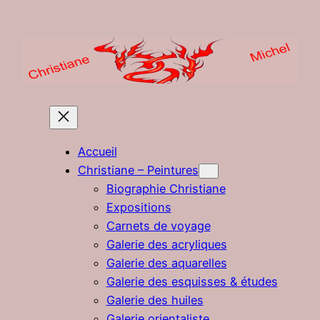
Aller
au
contenu
Accueil
Christiane – Peintures
Biographie Christiane
Expositions
Carnets de voyage
Galerie des acryliques
Galerie des aquarelles
Galerie des esquisses & études
Galerie des huiles
Galerie orientaliste