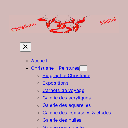
Aller
au
contenu
Accueil
Christiane – Peintures
Biographie Christiane
Expositions
Carnets de voyage
Galerie des acryliques
Galerie des aquarelles
Galerie des esquisses & études
Galerie des huiles
Galerie orientaliste