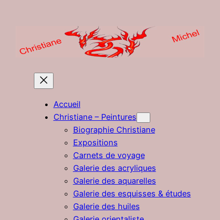
Aller
au
contenu
Accueil
Christiane – Peintures
Biographie Christiane
Expositions
Carnets de voyage
Galerie des acryliques
Galerie des aquarelles
Galerie des esquisses & études
Galerie des huiles
Galerie orientaliste