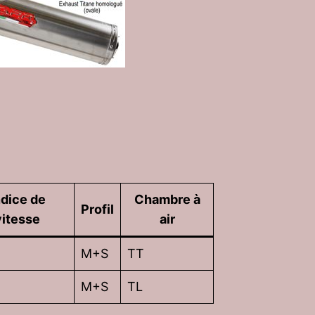
ndice de
Chambre à
Profil
vitesse
air
M+S
TT
M+S
TL