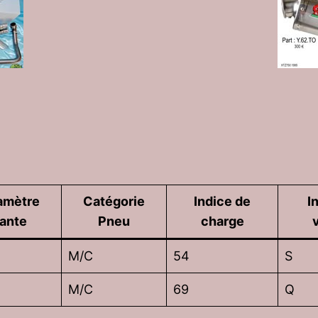
amètre
Catégorie
Indice de
I
jante
Pneu
charge
M/C
54
S
M/C
69
Q