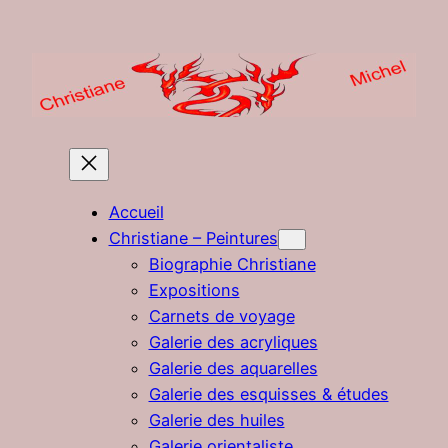
Aller
au
contenu
Accueil
Christiane – Peintures
Biographie Christiane
Expositions
Carnets de voyage
Galerie des acryliques
Galerie des aquarelles
Galerie des esquisses & études
Galerie des huiles
Galerie orientaliste