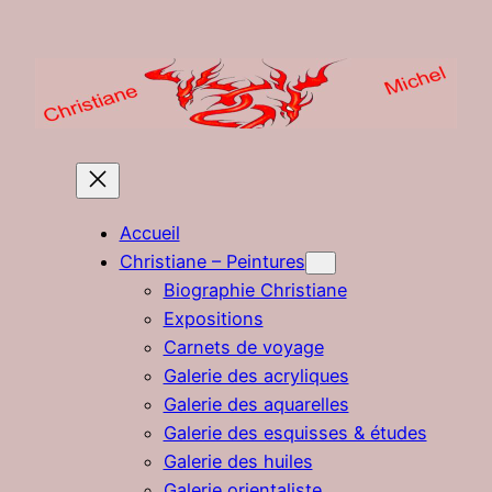
Aller
au
contenu
Accueil
Christiane – Peintures
Biographie Christiane
Expositions
Carnets de voyage
Galerie des acryliques
Galerie des aquarelles
Galerie des esquisses & études
Galerie des huiles
Galerie orientaliste