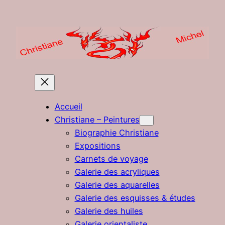
Aller
au
contenu
Accueil
Christiane – Peintures
Biographie Christiane
Expositions
Carnets de voyage
Galerie des acryliques
Galerie des aquarelles
Galerie des esquisses & études
Galerie des huiles
Galerie orientaliste