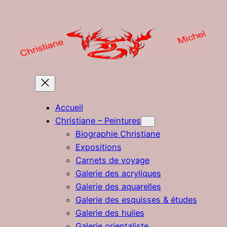
Aller
au
contenu
Accueil
Christiane – Peintures
Biographie Christiane
Expositions
Carnets de voyage
Galerie des acryliques
Galerie des aquarelles
Galerie des esquisses & études
Galerie des huiles
Galerie orientaliste