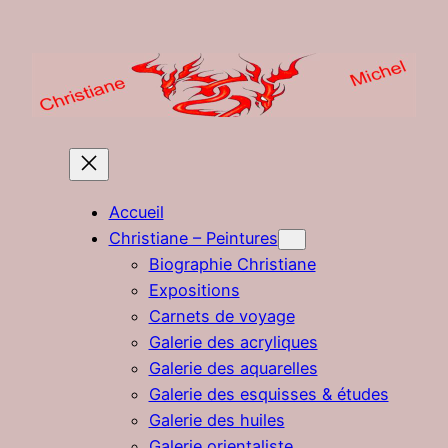
Aller
au
contenu
Accueil
Christiane – Peintures
Biographie Christiane
Expositions
Carnets de voyage
Galerie des acryliques
Galerie des aquarelles
Galerie des esquisses & études
Galerie des huiles
Galerie orientaliste