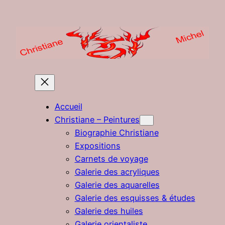
Aller
au
contenu
Accueil
Christiane – Peintures
Biographie Christiane
Expositions
Carnets de voyage
Galerie des acryliques
Galerie des aquarelles
Galerie des esquisses & études
Galerie des huiles
Galerie orientaliste