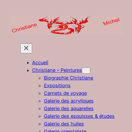
Aller
au
contenu
Accueil
Christiane – Peintures
Biographie Christiane
Expositions
Carnets de voyage
Galerie des acryliques
Galerie des aquarelles
Galerie des esquisses & études
Galerie des huiles
Galerie orientaliste