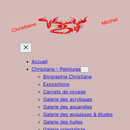
Aller
au
contenu
Accueil
Christiane – Peintures
Biographie Christiane
Expositions
Carnets de voyage
Galerie des acryliques
Galerie des aquarelles
Galerie des esquisses & études
Galerie des huiles
Galerie orientaliste