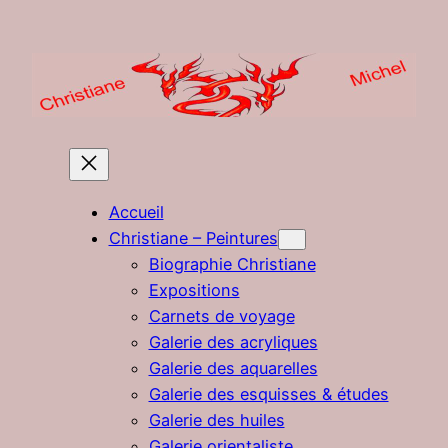
Aller
au
contenu
Accueil
Christiane – Peintures
Biographie Christiane
Expositions
Carnets de voyage
Galerie des acryliques
Galerie des aquarelles
Galerie des esquisses & études
Galerie des huiles
Galerie orientaliste