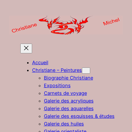
Aller
au
contenu
Accueil
Christiane – Peintures
Biographie Christiane
Expositions
Carnets de voyage
Galerie des acryliques
Galerie des aquarelles
Galerie des esquisses & études
Galerie des huiles
Galerie orientaliste