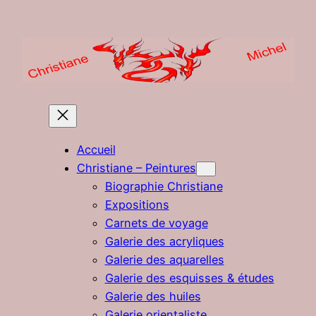
Aller
au
contenu
Accueil
Christiane – Peintures
Biographie Christiane
Expositions
Carnets de voyage
Galerie des acryliques
Galerie des aquarelles
Galerie des esquisses & études
Galerie des huiles
Galerie orientaliste