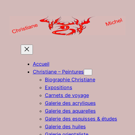
Aller
au
contenu
Accueil
Christiane – Peintures
Biographie Christiane
Expositions
Carnets de voyage
Galerie des acryliques
Galerie des aquarelles
Galerie des esquisses & études
Galerie des huiles
Galerie orientaliste