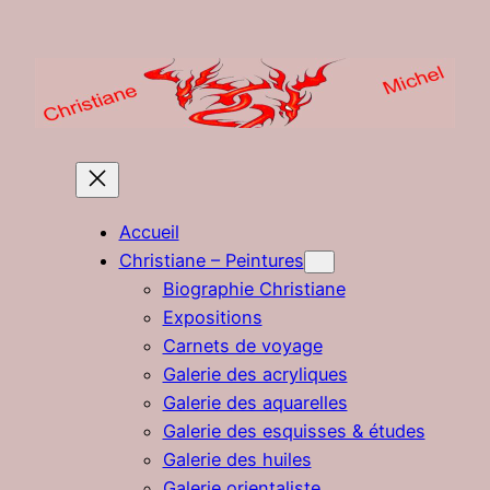
Aller
au
contenu
Accueil
Christiane – Peintures
Biographie Christiane
Expositions
Carnets de voyage
Galerie des acryliques
Galerie des aquarelles
Galerie des esquisses & études
Galerie des huiles
Galerie orientaliste