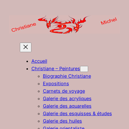
Aller
au
contenu
Accueil
Christiane – Peintures
Biographie Christiane
Expositions
Carnets de voyage
Galerie des acryliques
Galerie des aquarelles
Galerie des esquisses & études
Galerie des huiles
Galerie orientaliste