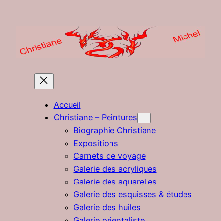
Aller
au
contenu
Accueil
Christiane – Peintures
Biographie Christiane
Expositions
Carnets de voyage
Galerie des acryliques
Galerie des aquarelles
Galerie des esquisses & études
Galerie des huiles
Galerie orientaliste