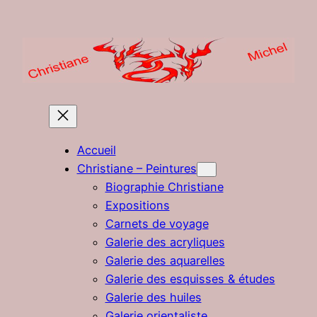
Aller
au
contenu
Accueil
Christiane – Peintures
Biographie Christiane
Expositions
Carnets de voyage
Galerie des acryliques
Galerie des aquarelles
Galerie des esquisses & études
Galerie des huiles
Galerie orientaliste