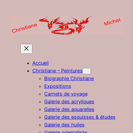
Aller
au
contenu
Accueil
Christiane – Peintures
Biographie Christiane
Expositions
Carnets de voyage
Galerie des acryliques
Galerie des aquarelles
Galerie des esquisses & études
Galerie des huiles
Galerie orientaliste