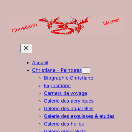
Aller
au
contenu
Accueil
Christiane – Peintures
Biographie Christiane
Expositions
Carnets de voyage
Galerie des acryliques
Galerie des aquarelles
Galerie des esquisses & études
Galerie des huiles
Galerie orientaliste