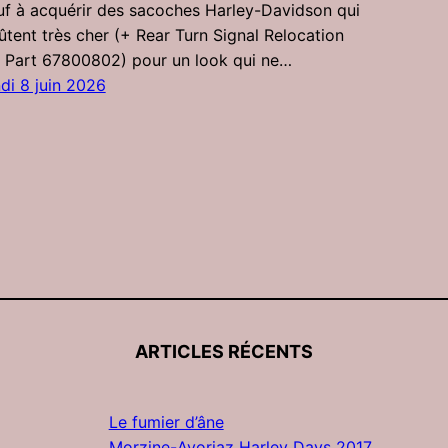
uf à acquérir des sacoches Harley-Davidson qui
ûtent très cher (+ Rear Turn Signal Relocation
t Part 67800802) pour un look qui ne…
ndi 8 juin 2026
ARTICLES RÉCENTS
Le fumier d’âne
Morzine-Avoriaz Harley Days 2017