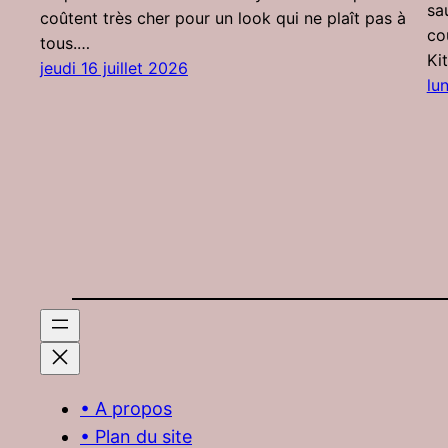
sa
coûtent très cher pour un look qui ne plaît pas à
co
tous.…
Ki
jeudi 16 juillet 2026
lu
• A propos
• Plan du site