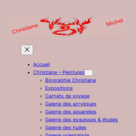
Aller
au
contenu
Accueil
Christiane – Peintures
Biographie Christiane
Expositions
Carnets de voyage
Galerie des acryliques
Galerie des aquarelles
Galerie des esquisses & études
Galerie des huiles
Galerie orientaliste