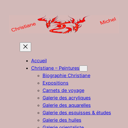
Aller
au
contenu
Accueil
Christiane – Peintures
Biographie Christiane
Expositions
Carnets de voyage
Galerie des acryliques
Galerie des aquarelles
Galerie des esquisses & études
Galerie des huiles
Galerie orientaliste