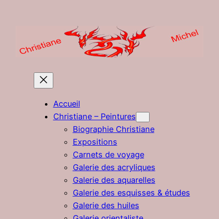
Aller
au
contenu
Accueil
Christiane – Peintures
Biographie Christiane
Expositions
Carnets de voyage
Galerie des acryliques
Galerie des aquarelles
Galerie des esquisses & études
Galerie des huiles
Galerie orientaliste