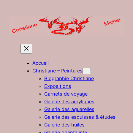
Aller
au
contenu
Accueil
Christiane – Peintures
Biographie Christiane
Expositions
Carnets de voyage
Galerie des acryliques
Galerie des aquarelles
Galerie des esquisses & études
Galerie des huiles
Galerie orientaliste