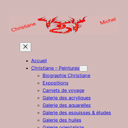
Aller
au
contenu
Accueil
Christiane – Peintures
Biographie Christiane
Expositions
Carnets de voyage
Galerie des acryliques
Galerie des aquarelles
Galerie des esquisses & études
Galerie des huiles
Galerie orientaliste