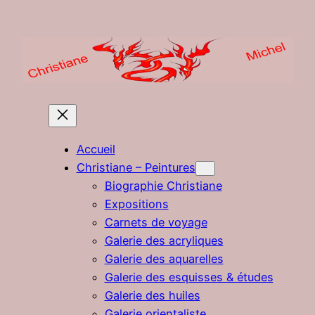
Aller
au
contenu
Accueil
Christiane – Peintures
Biographie Christiane
Expositions
Carnets de voyage
Galerie des acryliques
Galerie des aquarelles
Galerie des esquisses & études
Galerie des huiles
Galerie orientaliste